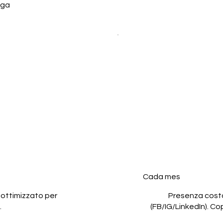
nga
g | 1
Socia
ttimana
post
149 €
Cada mes
 ottimizzato per
Presenza costa
.
(FB/IG/LinkedIn). C