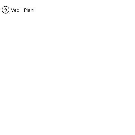
Vedi i Piani
u plan de preci