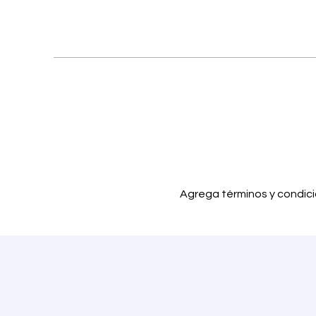
Rinnovo mensile – disdetta 14 gi
IVA: non applicabile — regime forfe
Agrega términos y condic