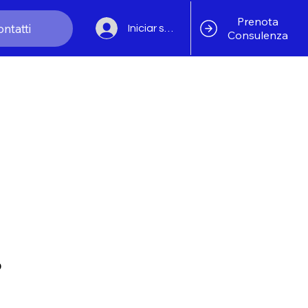
Prenota
ntatti
Iniciar sesión
Consulenza
o