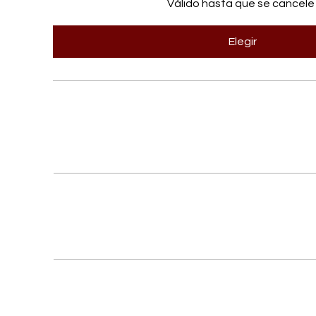
Válido hasta que se cancele
Elegir
Calendario editoriale
4 articoli/mese (≈800–1.000 paro
Keyword + meta SEO