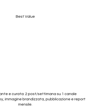
Best Value
l Starter | 2
/Settimana
€
149
nte e curata: 2 post/settimana su 1 canale
opy, immagine brandizzata, pubblicazione e report
mensile.