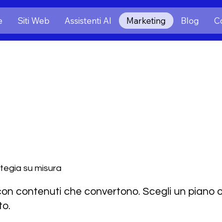
e
Siti Web
Assistenti AI
Marketing
Blog
Co
ategia su misura
on contenuti che convertono. Scegli un piano 
to.