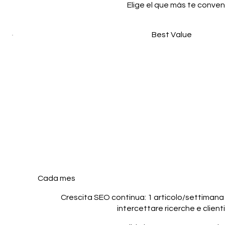
Elige el que más te conve
Best Value
Gestione Blo
articolo/se
99 €
€
99
Cada mes
Crescita SEO continua: 1 articolo/settimana
intercettare ricerche e clienti