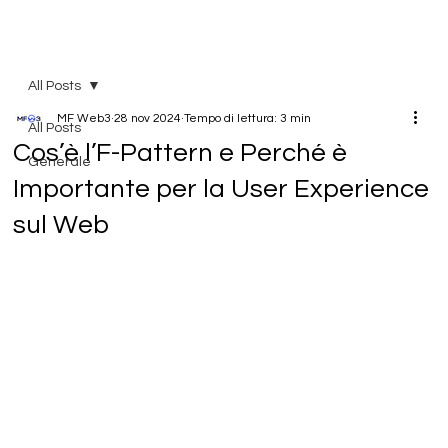
All Posts
MF Web3
28 nov 2024
Tempo di lettura: 3 min
All Posts
Cos’è l’F-Pattern e Perché è
Generale
Importante per la User Experience
sul Web