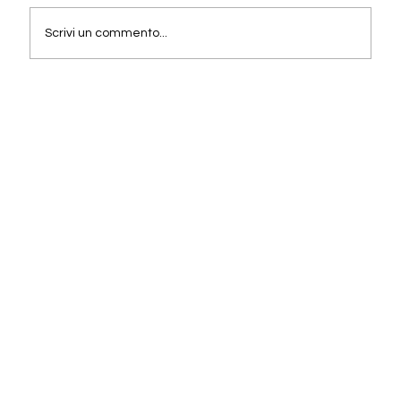
Scrivi un commento...
Competenze e Formazione: La Chiave
per Usare Davvero l’Intelligenza
Artificiale