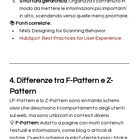
Struttura gerarchica:
 Organizza il contenuto in 
modo da mettere le informazioni più importanti 
in alto, scendendo verso quelle meno prioritarie.
📚 
Fonti correlate:
NNG: Designing for Scanning Behavior.
HubSpot: Best Practices for User Experience
.
4. Differenze tra F-Pattern e Z-
Pattern
L’F-Pattern e lo Z-Pattern sono entrambi schemi 
visivi che descrivono il comportamento degli utenti 
sul web, ma sono utilizzati in contesti diversi.
💡 
F-Pattern:
 Adatto a pagine con molti contenuti 
testuali e informazioni, come blog o articoli di 
notizie. Questo schema guida l’utente lungo i titoli e 