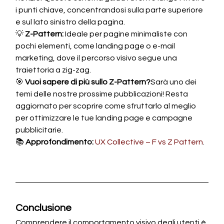
i punti chiave, concentrandosi sulla parte superiore 
e sul lato sinistro della pagina.
💡 
Z-Pattern:
 Ideale per pagine minimaliste con 
pochi elementi, come landing page o e-mail 
marketing, dove il percorso visivo segue una 
traiettoria a zig-zag.
🎯 
Vuoi sapere di più sullo Z-Pattern?
Sarà uno dei 
temi delle nostre prossime pubblicazioni! Resta 
aggiornato per scoprire come sfruttarlo al meglio 
per ottimizzare le tue landing page e campagne 
pubblicitarie.
📚 
Approfondimento:
UX Collective – F vs Z Pattern
.
Conclusione
Comprendere il comportamento visivo degli utenti è 