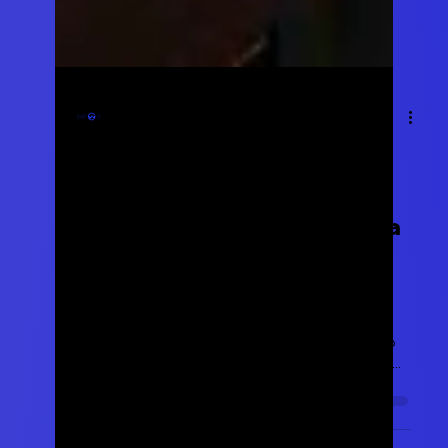
MF Web3
12 feb 2024
Tempo di lettura: 2 min
Massimizza il tuo ROI
Pubblicitario: Come un
Investimento nel Social Media
Marketing Efficace Porta a
Fatturati Proporzionali
Nel panorama dinamico e competitivo della
pubblicità, è fondamentale considerare ogni euro
speso come un investimento strategico. Ma cosa...