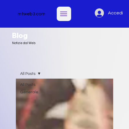
Accedi
mfweb3.com
Blog
Notizie dal Web
All Posts
All Posts
Generale